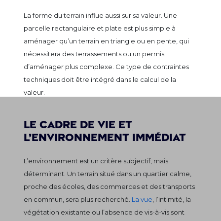
La forme du terrain influe aussi sur sa valeur. Une
parcelle rectangulaire et plate est plus simple à
aménager qu’un terrain en triangle ou en pente, qui
nécessitera des terrassements ou un permis
d’aménager plus complexe. Ce type de contraintes
techniques doit être intégré dans le calcul de la
valeur.
Le cadre de vie et
l’environnement immédiat
L’environnement est un critère subjectif, mais
déterminant. Un terrain situé dans un quartier calme,
proche des écoles, des commerces et des transports
en commun, sera plus recherché.
La vue
, l’intimité, la
végétation existante ou l’absence de vis-à-vis sont